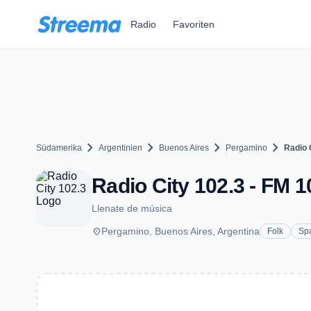
Zum Hauptinhalt springen
Radio
Favoriten
chevron_right
chevron_right
chevron_right
chevron_right
Südamerika
Argentinien
Buenos Aires
Pergamino
Radio 
Radio City 102.3 - FM 
Llenate de música
place
Pergamino, Buenos Aires, Argentina
Folk
Sp