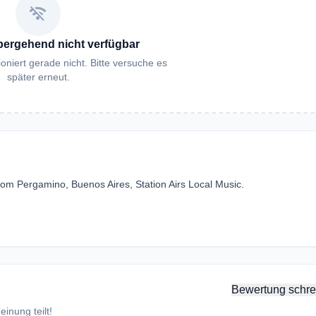
wifi_off
bergehend nicht verfügbar
oniert gerade nicht. Bitte versuche es
später erneut.
from Pergamino, Buenos Aires, Station Airs Local Music.
Bewertung schre
inung teilt!