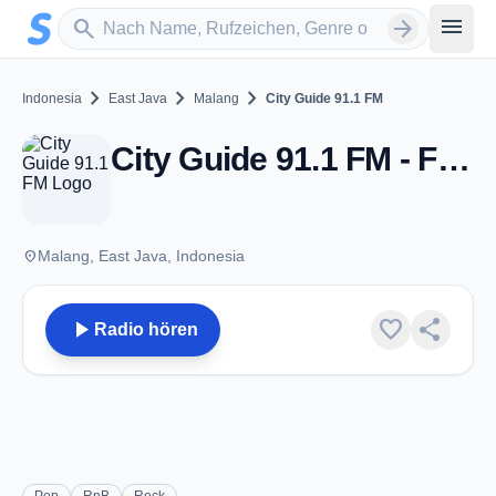
Zum Hauptinhalt springen
Sender suchen
menu
search
arrow_forward
chevron_right
chevron_right
chevron_right
Indonesia
East Java
Malang
City Guide 91.1 FM
City Guide 91.1 FM - FM 91.1 - Malang
place
Malang, East Java, Indonesia
play_arrow
favorite
share
Radio hören