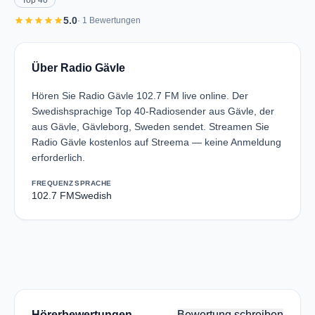
Top 40
star
star
star
star
star
5.0
· 1 Bewertungen
Über Radio Gävle
Hören Sie Radio Gävle 102.7 FM live online. Der
Swedishsprachige Top 40-Radiosender aus Gävle, der
aus Gävle, Gävleborg, Sweden sendet. Streamen Sie
Radio Gävle kostenlos auf Streema — keine Anmeldung
erforderlich.
FREQUENZ
SPRACHE
102.7 FM
Swedish
Hörerbewertungen
Bewertung schreiben