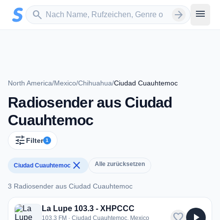
Zum Hauptinhalt springen
Sender suchen
menu
search
arrow_forward
North America
/
Mexico
/
Chihuahua
/
Ciudad Cuauhtemoc
Radiosender aus Ciudad
Cuauhtemoc
tune
Filter
1
close
Alle zurücksetzen
Ciudad Cuauhtemoc
3 Radiosender aus Ciudad Cuauhtemoc
3 Radiosender aus Ciudad Cuauhtemoc
La Lupe 103.3 - XHPCCC
favorite
play_arrow
103.3 FM · Ciudad Cuauhtemoc, Mexico