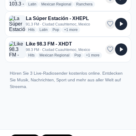
radio stations
radio stations
radio stations
Latin
Mexican Regional
Ranchera
La Súper Estación - XHEPL
favorite
play_arrow
91.3 FM · Ciudad Cuauhtemoc, Mexico
radio stations
radio stations
radio stations
more genres for La Súper Estación - XH
Hits
Latin
Pop
+1
more
Like 98.3 FM - XHDT
favorite
play_arrow
98.3 FM · Ciudad Cuauhtemoc, Mexico
radio stations
radio stations
radio stations
more genres for Like 98.3 
Hits
Mexican Regional
Pop
+1
more
Hören Sie 3 Live-Radiosender kostenlos online. Entdecken
Sie Musik, Nachrichten, Sport und mehr aus aller Welt auf
Streema.