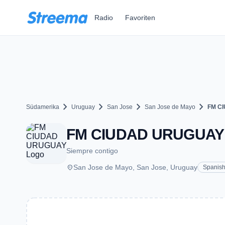
Zum Hauptinhalt springen
Radio
Favoriten
chevron_right
chevron_right
chevron_right
chevron_right
Südamerika
Uruguay
San Jose
San Jose de Mayo
FM C
FM CIUDAD URUGUAY - 
Siempre contigo
place
San Jose de Mayo, San Jose, Uruguay
Spanis