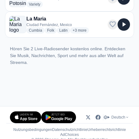
radio stations
Variety
La Maria
favorite
play_arrow
Ciudad Fernández, Mexico
radio stations
radio stations
radio stations
more genres for La Maria
Cumbia
Folk
Latin
+3
more
Hören Sie 2 Live-Radiosender kostenlos online. Entdecken
Sie Musik, Nachrichten, Sport und mehr aus aller Welt auf
Streema.
LADEN IM
JETZT BEI
Deutsch
App Store
Google Play
Nutzungsbedingungen
Datenschutzrichtlinie
Urheberrechtsrichtlinie
(öffnet in neuem Tab)
AdChoices