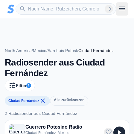
Zum Hauptinhalt springen
Sender suchen
menu
search
arrow_forward
North America
/
Mexico
/
San Luis Potosí
/
Ciudad Fernández
Radiosender aus Ciudad
Fernández
tune
Filter
1
close
Alle zurücksetzen
Ciudad Fernández
2 Radiosender aus Ciudad Fernández
2 Radiosender aus Ciudad Fernández
Guerrero Potosino Radio
favorite
play_arrow
Ciudad Fernández, Mexico