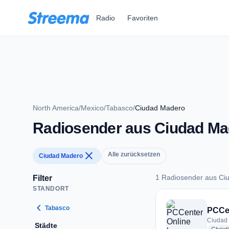
Zum Hauptinhalt springen
Radio
Favoriten
North America
/
Mexico
/
Tabasco
/
Ciudad Madero
Radiosender aus Ciudad Ma
close
Alle zurücksetzen
Ciudad Madero
1 Radiosender aus Ci
Filter
STANDORT
1 Radiosender aus 
chevron_left
Tabasco
PCCen
Ciudad
Städte