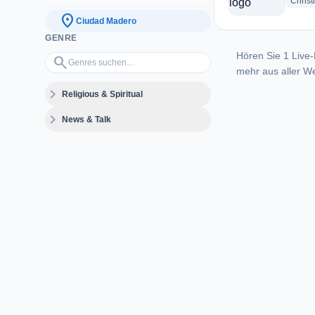
Christ
location_on
Ciudad Madero
GENRE
Hören Sie 1 Live-
Genres suchen…
search
mehr aus aller We
expand_more
Religious & Spiritual
expand_more
News & Talk