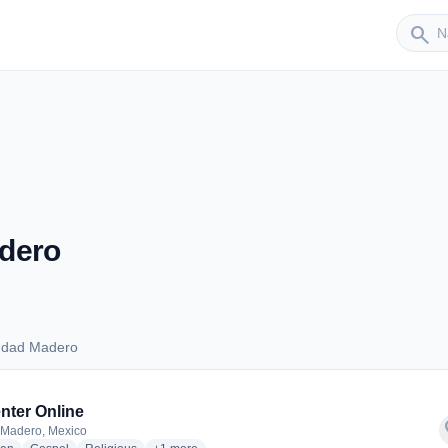
Sender
search
dero
udad Madero
Ciudad Madero
ter Online
f
 Madero, Mexico