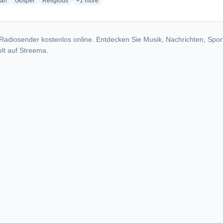
radio stations
radio stations
radio stations
more genres for PCCenter Online
ian
Gospel
Religious
+1
more
Radiosender kostenlos online. Entdecken Sie Musik, Nachrichten, Spor
lt auf Streema.