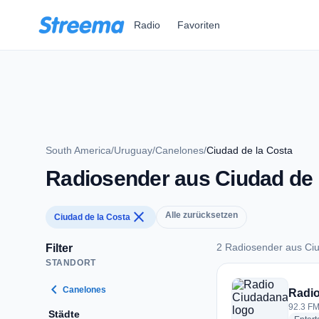
Zum Hauptinhalt springen
Radio
Favoriten
South America
/
Uruguay
/
Canelones
/
Ciudad de la Costa
Radiosender aus Ciudad de 
close
Alle zurücksetzen
Ciudad de la Costa
2 Radiosender aus Ciu
Filter
STANDORT
2 Radiosender aus 
chevron_left
Canelones
Radi
92.3 FM
Städte