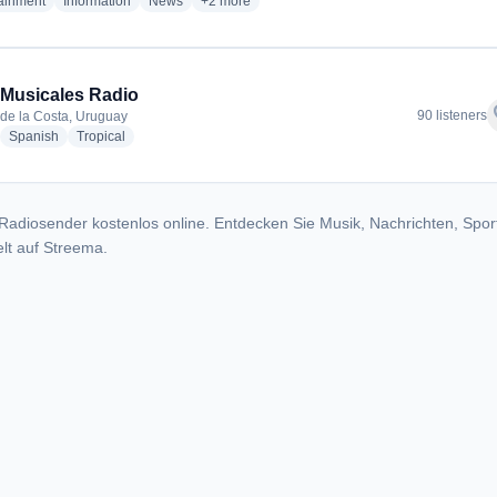
radio stations
radio stations
radio stations
more genres for Radio Ciudadana
tainment
Information
News
+2
more
Musicales Radio
f
90 listeners
de la Costa, Uruguay
adio stations
radio stations
radio stations
Spanish
Tropical
Radiosender kostenlos online. Entdecken Sie Musik, Nachrichten, Spor
lt auf Streema.