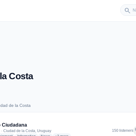
Sender
search
la Costa
dad de la Costa
Ciudad de la Costa
o Ciudadana
f
150 listeners
 · Ciudad de la Costa, Uruguay