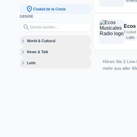
Enter
location_on
Ciudad de la Costa
GENRE
Genres suchen…
search
Ecos 
Ciudad 
r
Latin
expand_more
World & Cultural
expand_more
News & Talk
Hören Sie 2 Live-
expand_more
Latin
mehr aus aller We