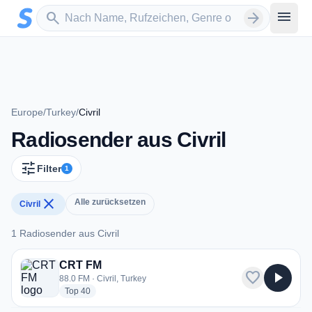
Zum Hauptinhalt springen
Sender suchen
menu
search
arrow_forward
Europe
/
Turkey
/
Civril
Radiosender aus Civril
tune
Filter
1
close
Alle zurücksetzen
Civril
1 Radiosender aus Civril
1 Radiosender aus Civril
CRT FM
favorite
play_arrow
88.0 FM · Civril, Turkey
radio stations
Top 40