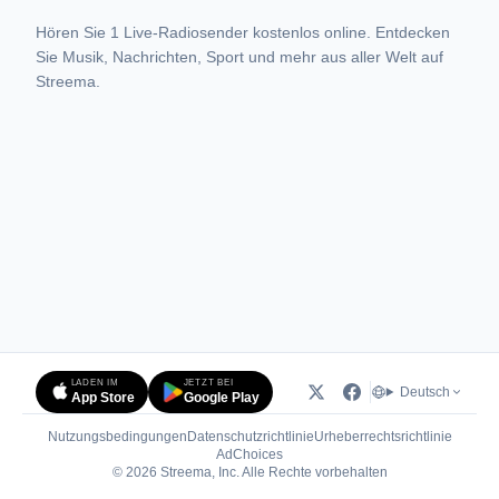
Hören Sie 1 Live-Radiosender kostenlos online. Entdecken
Sie Musik, Nachrichten, Sport und mehr aus aller Welt auf
Streema.
LADEN IM
JETZT BEI
Deutsch
App Store
Google Play
Nutzungsbedingungen
Datenschutzrichtlinie
Urheberrechtsrichtlinie
(öffnet in neuem Tab)
AdChoices
© 2026 Streema, Inc. Alle Rechte vorbehalten