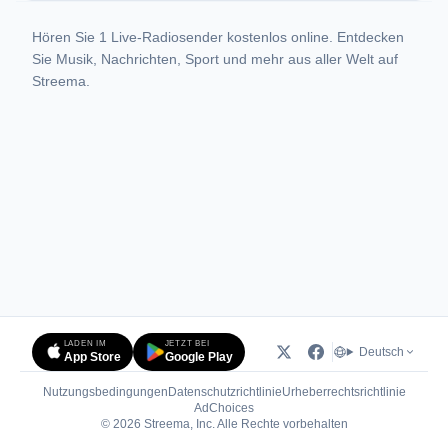
Hören Sie 1 Live-Radiosender kostenlos online. Entdecken
Sie Musik, Nachrichten, Sport und mehr aus aller Welt auf
Streema.
LADEN IM
JETZT BEI
Deutsch
App Store
Google Play
Nutzungsbedingungen
Datenschutzrichtlinie
Urheberrechtsrichtlinie
(öffnet in neuem Tab)
AdChoices
© 2026 Streema, Inc. Alle Rechte vorbehalten