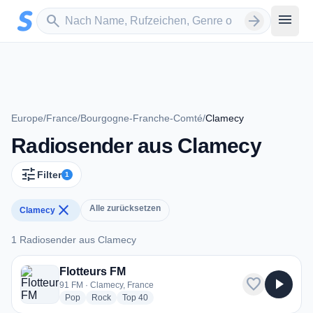
Zum Hauptinhalt springen
Sender suchen
menu
search
arrow_forward
Europe
/
France
/
Bourgogne-Franche-Comté
/
Clamecy
Radiosender aus Clamecy
tune
Filter
1
close
Alle zurücksetzen
Clamecy
1 Radiosender aus Clamecy
1 Radiosender aus Clamecy
Flotteurs FM
favorite
play_arrow
91 FM · Clamecy, France
radio stations
radio stations
radio stations
Pop
Rock
Top 40