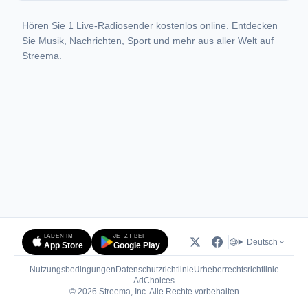
Hören Sie 1 Live-Radiosender kostenlos online. Entdecken
Sie Musik, Nachrichten, Sport und mehr aus aller Welt auf
Streema.
LADEN IM
JETZT BEI
Deutsch
App Store
Google Play
Nutzungsbedingungen
Datenschutzrichtlinie
Urheberrechtsrichtlinie
(öffnet in neuem Tab)
AdChoices
© 2026 Streema, Inc. Alle Rechte vorbehalten