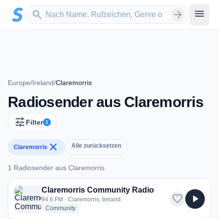
Zum Hauptinhalt springen
Sender suchen
menu
search
arrow_forward
Europe
/
Ireland
/
Claremorris
Radiosender aus Claremorris
tune
Filter
1
close
Alle zurücksetzen
Claremorris
1 Radiosender aus Claremorris
1 Radiosender aus Claremorris
Claremorris Community Radio
favorite
play_arrow
94.6 FM · Claremorris, Ireland
radio stations
Community