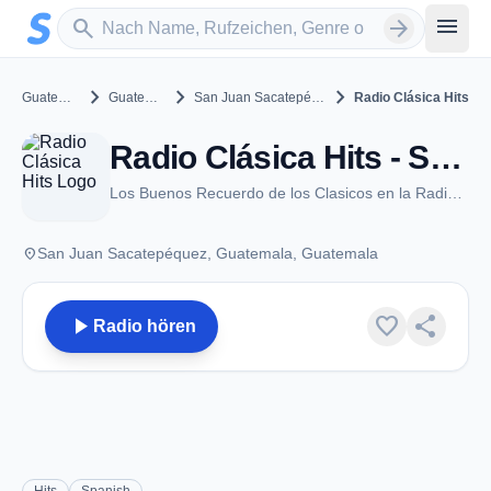
Zum Hauptinhalt springen
Sender suchen
menu
search
arrow_forward
chevron_right
chevron_right
chevron_right
Guatemala
Guatemala
San Juan Sacatepéquez
Radio Clásica Hits
Radio Clásica Hits - San Juan Sacatepéquez
Los Buenos Recuerdo de los Clasicos en la Radio de Hoy
place
San Juan Sacatepéquez, Guatemala, Guatemala
play_arrow
favorite
share
Radio hören