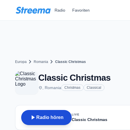
Zum Hauptinhalt springen
Radio
Favoriten
chevron_right
chevron_right
Europa
Romania
Classic Christmas
Classic Christmas
place
, Romania
Christmas
Classical
LIVE
play_arrow
Radio hören
Classic Christmas