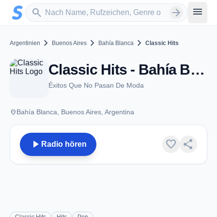
Zum Hauptinhalt springen
Sender suchen
menu
search
arrow_forward
chevron_right
chevron_right
chevron_right
Argentinien
Buenos Aires
Bahía Blanca
Classic Hits
Classic Hits - Bahía Blanca
Éxitos Que No Pasan De Moda
place
Bahía Blanca, Buenos Aires, Argentina
play_arrow
favorite
share
Radio hören