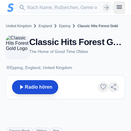
Zum Hauptinhalt springen
Sender suchen
menu
search
arrow_forward
chevron_right
chevron_right
chevron_right
United Kingdom
England
Epping
Classic Hits Forest Gold
Classic Hits Forest Gold - FM 99.3 - Epping
The Home of Good Time Oldies
place
Epping, England, United Kingdom
play_arrow
favorite
share
Radio hören