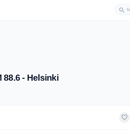
Sender
search
 88.6 - Helsinki
favorite