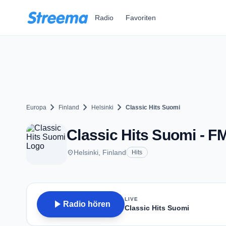
Zum Hauptinhalt springen
Radio
Favoriten
chevron_right
chevron_right
chevron_right
Europa
Finland
Helsinki
Classic Hits Suomi
Classic Hits Suomi - FM
place
Helsinki, Finland
Hits
LIVE
play_arrow
Radio hören
Classic Hits Suomi