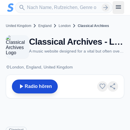
Zum Hauptinhalt springen
Sender suchen
menu
search
arrow_forward
chevron_right
chevron_right
chevron_right
United Kingdom
England
London
Classical Archives
Classical Archives - London
A music website designed for a vital but often overlooked audience: lovers of Classical Music
place
London, England, United Kingdom
play_arrow
favorite
share
Radio hören