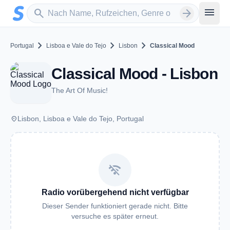
Zum Hauptinhalt springen
Sender suchen
menu
search
arrow_forward
chevron_right
chevron_right
chevron_right
Portugal
Lisboa e Vale do Tejo
Lisbon
Classical Mood
Classical Mood - Lisbon
The Art Of Music!
place
Lisbon, Lisboa e Vale do Tejo, Portugal
wifi_off
Radio vorübergehend nicht verfügbar
Dieser Sender funktioniert gerade nicht. Bitte
versuche es später erneut.