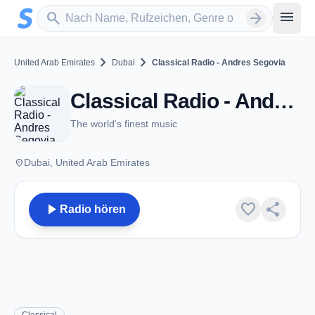
Zum Hauptinhalt springen
Sender suchen
menu
search
arrow_forward
chevron_right
chevron_right
United Arab Emirates
Dubai
Classical Radio - Andres Segovia
Classical Radio - Andres Segovia - Dubai
The world's finest music
place
Dubai, United Arab Emirates
play_arrow
favorite
share
Radio hören