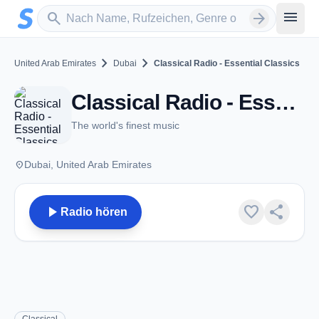
Zum Hauptinhalt springen
Sender suchen
menu
search
arrow_forward
chevron_right
chevron_right
United Arab Emirates
Dubai
Classical Radio - Essential Classics
Classical Radio - Essential Classics - Dubai
The world's finest music
place
Dubai, United Arab Emirates
play_arrow
favorite
share
Radio hören