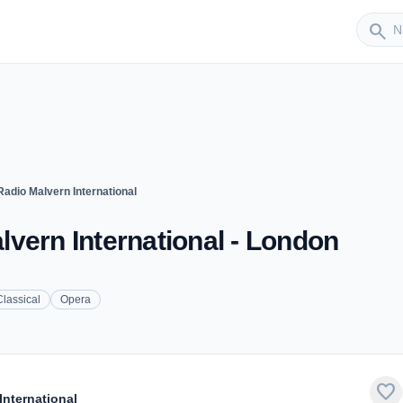
Sender
search
adio Malvern International
vern International - London
Classical
Opera
favorite
nternational