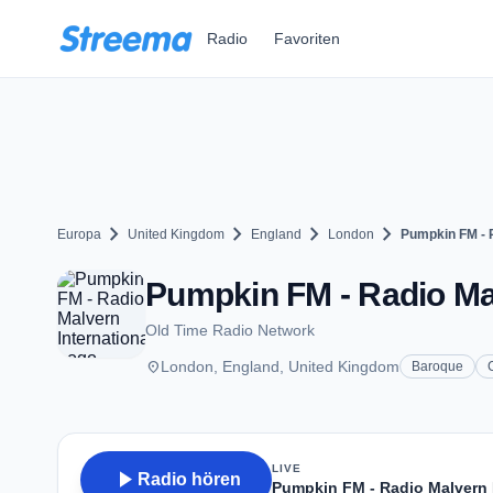
Zum Hauptinhalt springen
Radio
Favoriten
chevron_right
chevron_right
chevron_right
chevron_right
Europa
United Kingdom
England
London
Pumpkin FM - R
Pumpkin FM - Radio Mal
Old Time Radio Network
place
London, England, United Kingdom
Baroque
LIVE
play_arrow
Radio hören
Pumpkin FM - Radio Malvern I