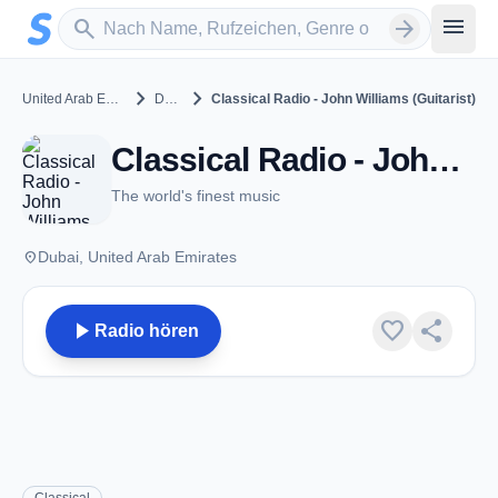
Zum Hauptinhalt springen
Sender suchen
menu
search
arrow_forward
chevron_right
chevron_right
United Arab Emirates
Dubai
Classical Radio - John Williams (Guitarist)
Classical Radio - John Williams (Guitarist) - Dubai
The world's finest music
place
Dubai, United Arab Emirates
play_arrow
favorite
share
Radio hören