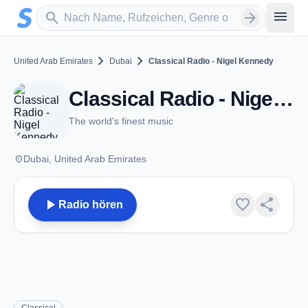
Zum Hauptinhalt springen
Sender suchen
menu
search
arrow_forward
chevron_right
chevron_right
United Arab Emirates
Dubai
Classical Radio - Nigel Kennedy
Classical Radio - Nigel Kennedy - Dubai
The world's finest music
place
Dubai, United Arab Emirates
play_arrow
favorite
share
Radio hören