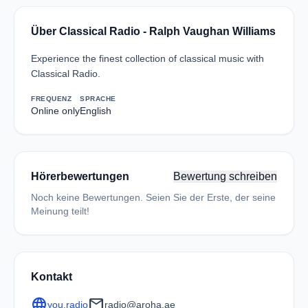
Über Classical Radio - Ralph Vaughan Williams
Experience the finest collection of classical music with
Classical Radio.
FREQUENZ
SPRACHE
Online only
English
Hörerbewertungen
Bewertung schreiben
Noch keine Bewertungen. Seien Sie der Erste, der seine
Meinung teilt!
Kontakt
language
mail
you.radio
radio@aroha.ae