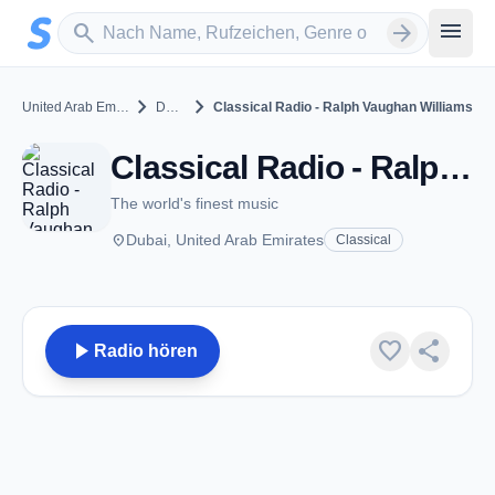
Zum Hauptinhalt springen
Sender suchen
menu
search
arrow_forward
chevron_right
chevron_right
United Arab Emirates
Dubai
Classical Radio - Ralph Vaughan Williams
Classical Radio - Ralph Vaughan Williams - Dubai
The world's finest music
place
Dubai, United Arab Emirates
Classical
play_arrow
favorite
share
Radio hören