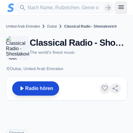
Zum Hauptinhalt springen
Sender suchen
menu
search
arrow_forward
chevron_right
chevron_right
United Arab Emirates
Dubai
Classical Radio - Shostakovich
Classical Radio - Shostakovich - Dubai
The world's finest music
place
Dubai, United Arab Emirates
play_arrow
favorite
share
Radio hören