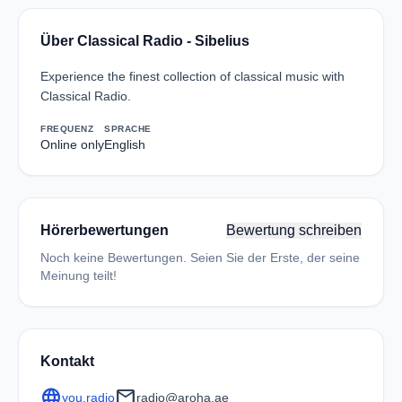
Über Classical Radio - Sibelius
Experience the finest collection of classical music with
Classical Radio.
FREQUENZ
SPRACHE
Online only
English
Hörerbewertungen
Bewertung schreiben
Noch keine Bewertungen. Seien Sie der Erste, der seine
Meinung teilt!
Kontakt
language
mail
you.radio
radio@aroha.ae