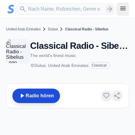
Zum Hauptinhalt springen
Sender suchen
menu
search
arrow_forward
chevron_right
chevron_right
United Arab Emirates
Dubai
Classical Radio - Sibelius
Classical Radio - Sibelius - Dubai
The world's finest music
place
Dubai, United Arab Emirates
Classical
play_arrow
favorite
share
Radio hören