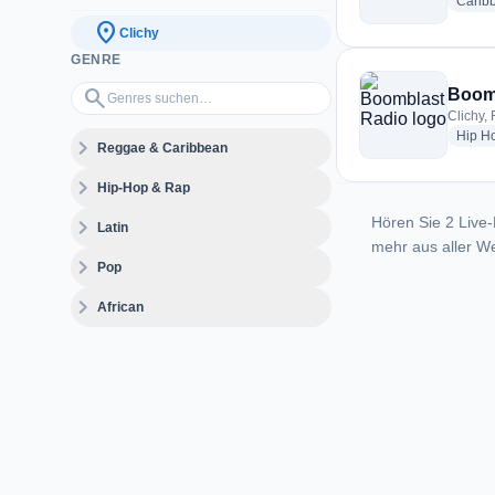
Carib
location_on
Clichy
GENRE
Genres suchen…
search
Boom
Clichy,
Hip H
expand_more
Reggae & Caribbean
expand_more
Hip-Hop & Rap
Hören Sie 2 Live-
expand_more
Latin
mehr aus aller We
expand_more
Pop
expand_more
African