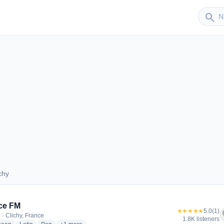
Sender
search
chy
Clichy
ce FM
★★★★★
5.0
(1)
f
 · Clichy, France
1.8K listeners