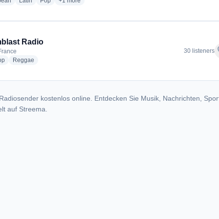
radio stations
radio stations
radio stations
more genres for Espace FM
bean
Latin
Pop
+1
more
blast Radio
f
30 listeners
 France
radio stations
radio stations
op
Reggae
Radiosender kostenlos online. Entdecken Sie Musik, Nachrichten, Spor
lt auf Streema.