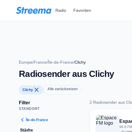
Zum Hauptinhalt springen
Radio
Favoriten
Europe
/
France
/
Île-de-France
/
Clichy
Radiosender aus Clichy
close
Alle zurücksetzen
Clichy
2 Radiosender aus Cli
Filter
STANDORT
2 Radiosender aus 
chevron_left
Île-de-France
Espa
98.8 FM
Städte