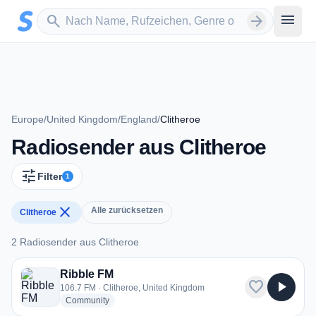
Zum Hauptinhalt springen
Sender suchen
menu
search
arrow_forward
Europe
/
United Kingdom
/
England
/
Clitheroe
Radiosender aus Clitheroe
tune
Filter
1
close
Alle zurücksetzen
Clitheroe
2 Radiosender aus Clitheroe
2 Radiosender aus Clitheroe
Ribble FM
favorite
play_arrow
106.7 FM · Clitheroe, United Kingdom
radio stations
Community