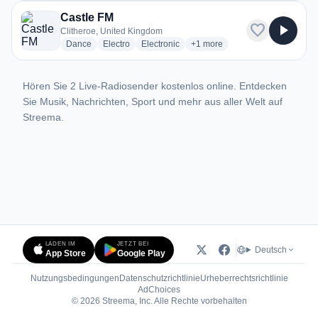
Castle FM
favorite
play_arrow
Clitheroe, United Kingdom
radio stations
radio stations
radio stations
more genres for Castle FM
Dance
Electro
Electronic
+1
more
Hören Sie 2 Live-Radiosender kostenlos online. Entdecken
Sie Musik, Nachrichten, Sport und mehr aus aller Welt auf
Streema.
LADEN IM
JETZT BEI
Deutsch
App Store
Google Play
Nutzungsbedingungen
Datenschutzrichtlinie
Urheberrechtsrichtlinie
(öffnet in neuem Tab)
AdChoices
© 2026 Streema, Inc. Alle Rechte vorbehalten