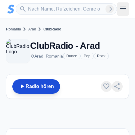
Zum Hauptinhalt springen
Sender suchen
menu
search
arrow_forward
chevron_right
chevron_right
Romania
Arad
ClubRadio
ClubRadio - Arad
place
Arad, Romania
Dance
Pop
Rock
play_arrow
favorite
share
Radio hören