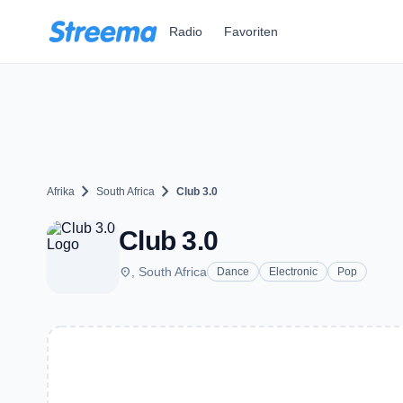
Zum Hauptinhalt springen
Radio
Favoriten
chevron_right
chevron_right
Afrika
South Africa
Club 3.0
Club 3.0
place
, South Africa
Dance
Electronic
Pop