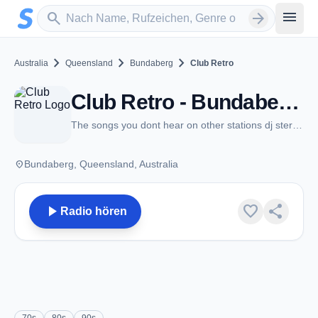
Zum Hauptinhalt springen
Sender suchen
menu
search
arrow_forward
chevron_right
chevron_right
chevron_right
Australia
Queensland
Bundaberg
Club Retro
Club Retro - Bundaberg, QLD
The songs you dont hear on other stations dj stereo steve
place
Bundaberg, Queensland, Australia
play_arrow
favorite
share
Radio hören