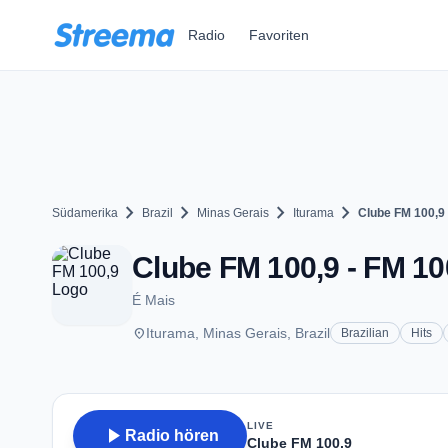
Zum Hauptinhalt springen
Radio
Favoriten
chevron_right
chevron_right
chevron_right
chevron_right
Südamerika
Brazil
Minas Gerais
Iturama
Clube FM 100,9
Clube FM 100,9 - FM 100
É Mais
place
Iturama, Minas Gerais, Brazil
Brazilian
Hits
LIVE
play_arrow
Radio hören
Clube FM 100,9