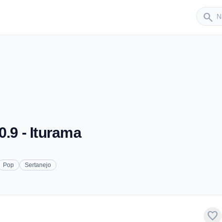
Sender
search
.9 - Iturama
Pop
Sertanejo
favorite