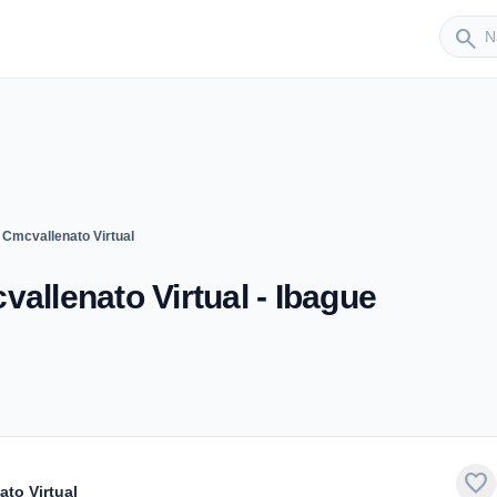
Sender
search
 Cmcvallenato Virtual
allenato Virtual - Ibague
favorite
ato Virtual