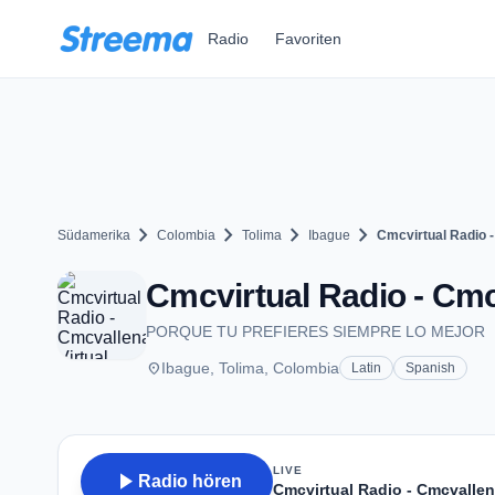
Zum Hauptinhalt springen
Radio
Favoriten
chevron_right
chevron_right
chevron_right
chevron_right
Südamerika
Colombia
Tolima
Ibague
Cmcvirtual Radio -
Cmcvirtual Radio - Cmcv
PORQUE TU PREFIERES SIEMPRE LO MEJOR
place
Ibague, Tolima, Colombia
Latin
Spanish
LIVE
play_arrow
Radio hören
Cmcvirtual Radio - Cmcvallen