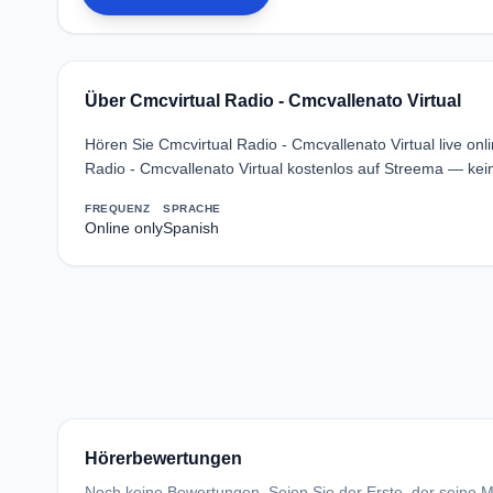
Über Cmcvirtual Radio - Cmcvallenato Virtual
Hören Sie Cmcvirtual Radio - Cmcvallenato Virtual live on
Radio - Cmcvallenato Virtual kostenlos auf Streema — kei
FREQUENZ
SPRACHE
Online only
Spanish
Hörerbewertungen
Noch keine Bewertungen. Seien Sie der Erste, der seine Me