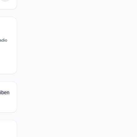
adio
iben