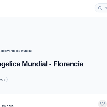
Sender
search
adio Evangelica Mundial
gelica Mundial - Florencia
ious
favorite
a Mundial