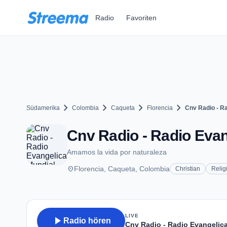
Zum Hauptinhalt springen
Radio
Favoriten
chevron_right
chevron_right
chevron_right
chevron_right
Südamerika
Colombia
Caqueta
Florencia
Cnv Radio - R
Cnv Radio - Radio Evan
Amamos la vida por naturaleza
place
Florencia, Caqueta, Colombia
Christian
Relig
LIVE
play_arrow
Radio hören
Cnv Radio - Radio Evangelic