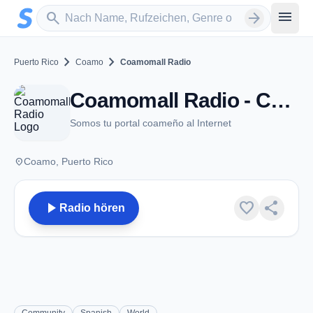
Zum Hauptinhalt springen
Sender suchen
menu
search
arrow_forward
chevron_right
chevron_right
Puerto Rico
Coamo
Coamomall Radio
Coamomall Radio - Coamo
Somos tu portal coameño al Internet
place
Coamo, Puerto Rico
play_arrow
favorite
share
Radio hören