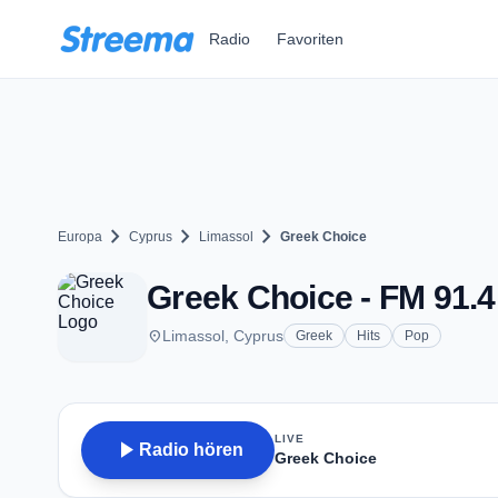
Zum Hauptinhalt springen
Radio
Favoriten
chevron_right
chevron_right
chevron_right
Europa
Cyprus
Limassol
Greek Choice
Greek Choice - FM 91.4
place
Limassol, Cyprus
Greek
Hits
Pop
LIVE
play_arrow
Radio hören
Greek Choice