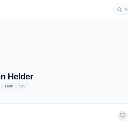
Sender
search
en Helder
Funk
Soul
favorite