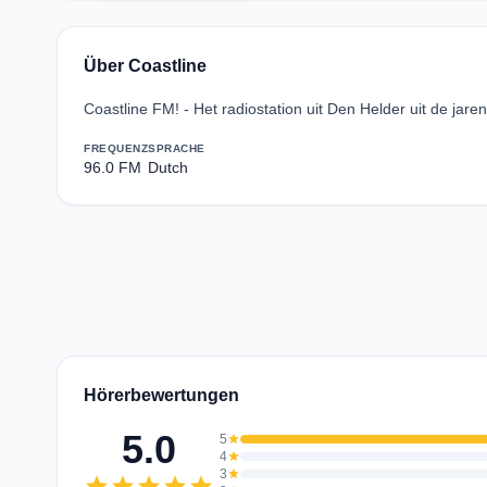
Über Coastline
Coastline FM! - Het radiostation uit Den Helder uit de jaren
FREQUENZ
SPRACHE
96.0 FM
Dutch
Hörerbewertungen
5.0
5
star
4
star
3
star