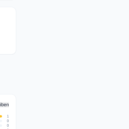
iben
1
0
0