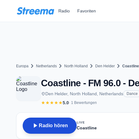
Zum Hauptinhalt springen
Radio
Favoriten
chevron_right
chevron_right
chevron_right
chevron_right
Europa
Netherlands
North Holland
Den Helder
Coastline
Coastline - FM 96.0 - D
place
Den Helder, North Holland, Netherlands
Dance
star
star
star
star
star
5.0
· 1 Bewertungen
LIVE
play_arrow
Radio hören
Coastline