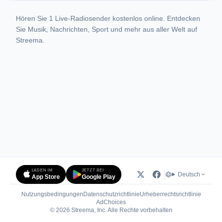
Hören Sie 1 Live-Radiosender kostenlos online. Entdecken
Sie Musik, Nachrichten, Sport und mehr aus aller Welt auf
Streema.
LADEN IM
JETZT BEI
Deutsch
App Store
Google Play
Nutzungsbedingungen
Datenschutzrichtlinie
Urheberrechtsrichtlinie
(öffnet in neuem Tab)
AdChoices
© 2026 Streema, Inc. Alle Rechte vorbehalten