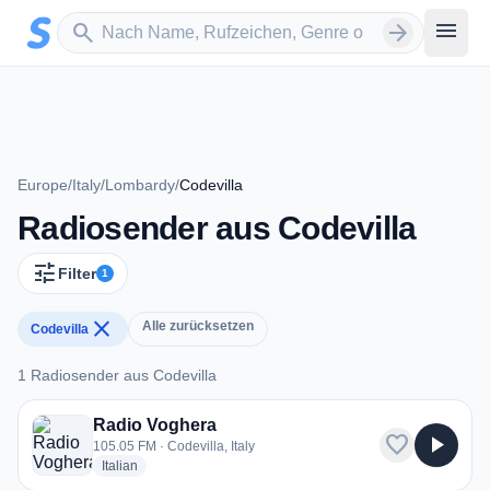
Zum Hauptinhalt springen
Sender suchen
menu
search
arrow_forward
Europe
/
Italy
/
Lombardy
/
Codevilla
Radiosender aus Codevilla
tune
Filter
1
close
Alle zurücksetzen
Codevilla
1 Radiosender aus Codevilla
1 Radiosender aus Codevilla
Radio Voghera
favorite
play_arrow
105.05 FM · Codevilla, Italy
radio stations
Italian