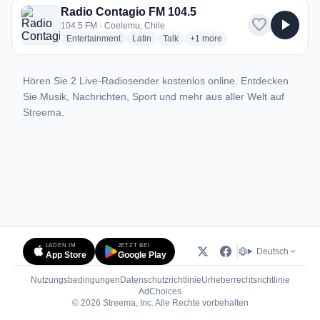
Radio Contagio FM 104.5
favorite
play_arrow
104.5 FM · Coelemu, Chile
radio stations
radio stations
radio stations
more genres for Radio Contag
Entertainment
Latin
Talk
+1
more
Hören Sie 2 Live-Radiosender kostenlos online. Entdecken
Sie Musik, Nachrichten, Sport und mehr aus aller Welt auf
Streema.
LADEN IM
JETZT BEI
Deutsch
App Store
Google Play
Nutzungsbedingungen
Datenschutzrichtlinie
Urheberrechtsrichtlinie
(öffnet in neuem Tab)
AdChoices
© 2026 Streema, Inc. Alle Rechte vorbehalten