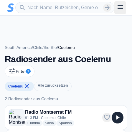
Zum Hauptinhalt springen
Sender suchen
menu
search
arrow_forward
South America
/
Chile
/
Bio Bío
/
Coelemu
Radiosender aus Coelemu
tune
Filter
1
close
Alle zurücksetzen
Coelemu
2 Radiosender aus Coelemu
2 Radiosender aus Coelemu
Radio Montserrat FM
favorite
play_arrow
91.3 FM · Coelemu, Chile
radio stations
radio stations
radio stations
Cumbia
Salsa
Spanish