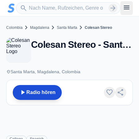
Zum Hauptinhalt springen
Sender suchen
menu
search
arrow_forward
chevron_right
chevron_right
chevron_right
Colombia
Magdalena
Santa Marta
Colesan Stereo
Colesan Stereo - Santa Marta
place
Santa Marta, Magdalena, Colombia
play_arrow
favorite
share
Radio hören