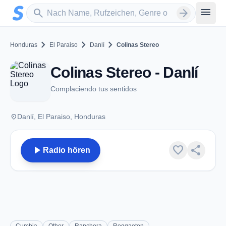
Zum Hauptinhalt springen
Sender suchen
menu
search
arrow_forward
chevron_right
chevron_right
chevron_right
Honduras
El Paraiso
Danlí
Colinas Stereo
Colinas Stereo - Danlí
Complaciendo tus sentidos
place
Danlí, El Paraiso, Honduras
play_arrow
favorite
share
Radio hören