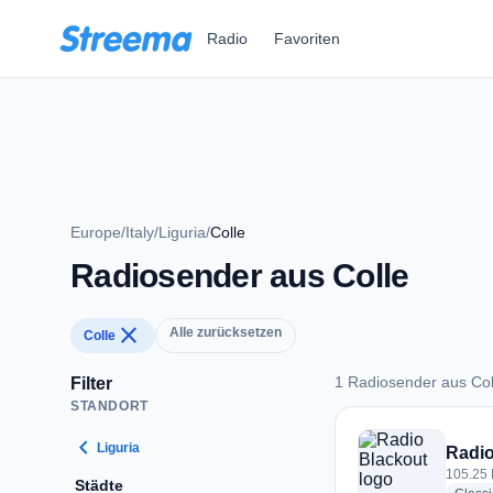
Zum Hauptinhalt springen
Radio
Favoriten
Europe
/
Italy
/
Liguria
/
Colle
Radiosender aus Colle
close
Alle zurücksetzen
Colle
1 Radiosender aus Col
Filter
STANDORT
1 Radiosender aus 
chevron_left
Liguria
Radio
105.25 F
Städte