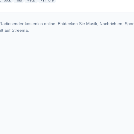
radio stations
radio stations
radio stations
more genres for Radio Blackout
ic Rock
Hits
Metal
+1
more
Radiosender kostenlos online. Entdecken Sie Musik, Nachrichten, Spor
lt auf Streema.