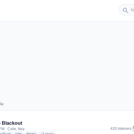
Sender
search
le
Colle
 Blackout
f
420 listeners
M · Colle, Italy