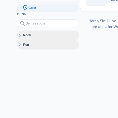
Class
location_on
Colle
GENRE
Hören Sie 1 Live-
Genres suchen…
search
mehr aus aller We
expand_more
Rock
expand_more
Pop