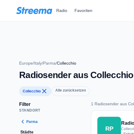
Zum Hauptinhalt springen
Radio
Favoriten
Europe
/
Italy
/
Parma
/
Collecchio
Radiosender aus Collecchio
close
Alle zurücksetzen
Collecchio
1 Radiosender aus Col
Filter
STANDORT
1 Radiosender aus 
chevron_left
Parma
Radi
RP
Collecch
Städte