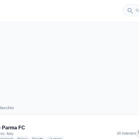
Sender
search
lecchio
Collecchio
o Parma FC
f
30 listeners
io, Italy