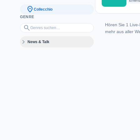
Enter
location_on
Collecchio
GENRE
Hören Sie 1 Live-
Genres suchen…
search
mehr aus aller We
expand_more
News & Talk