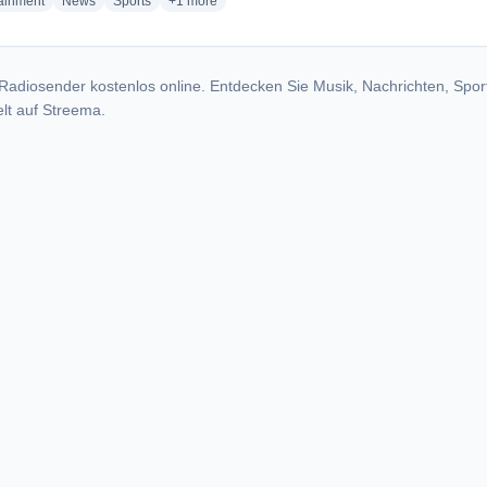
radio stations
radio stations
radio stations
more genres for Radio Parma FC
tainment
News
Sports
+1
more
Radiosender kostenlos online. Entdecken Sie Musik, Nachrichten, Spor
lt auf Streema.