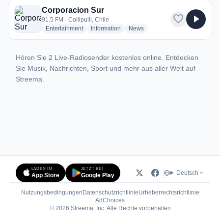
Corporacion Sur
favorite
play_arrow
91.5 FM · Collipulli, Chile
radio stations
radio stations
radio stations
Entertainment
Information
News
Hören Sie 2 Live-Radiosender kostenlos online. Entdecken
Sie Musik, Nachrichten, Sport und mehr aus aller Welt auf
Streema.
LADEN IM
JETZT BEI
Deutsch
App Store
Google Play
Nutzungsbedingungen
Datenschutzrichtlinie
Urheberrechtsrichtlinie
(öffnet in neuem Tab)
AdChoices
© 2026 Streema, Inc. Alle Rechte vorbehalten