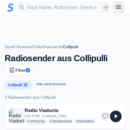
Zum Hauptinhalt springen
Sender suchen
menu
search
arrow_forward
South America
/
Chile
/
Araucanía
/
Collipulli
Radiosender aus Collipulli
tune
Filter
1
close
Alle zurücksetzen
Collipulli
2 Radiosender aus Collipulli
2 Radiosender aus Collipulli
Radio Viaducto
favorite
play_arrow
101.9 FM · Collipulli, Chile
radio stations
radio stations
radio stations
Community
Entertainment
Information
more genres for Radio Viaducto
+3
more