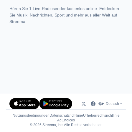
Hören Sie 1 Live-Radiosender kostenlos online. Entdecken
Sie Musik, Nachrichten, Sport und mehr aus aller Welt auf
Streema.
LADEN IM
JETZT BEI
Deutsch
App Store
Google Play
Nutzungsbedingungen
Datenschutzrichtlinie
Urheberrechtsrichtlinie
(öffnet in neuem Tab)
AdChoices
© 2026 Streema, Inc. Alle Rechte vorbehalten