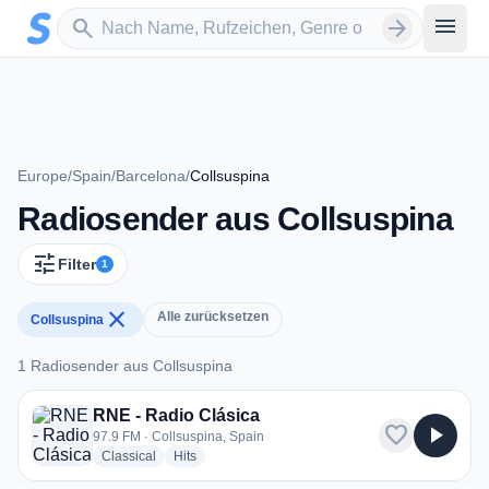
Zum Hauptinhalt springen
Sender suchen
menu
search
arrow_forward
Europe
/
Spain
/
Barcelona
/
Collsuspina
Radiosender aus Collsuspina
tune
Filter
1
close
Alle zurücksetzen
Collsuspina
1 Radiosender aus Collsuspina
1 Radiosender aus Collsuspina
RNE - Radio Clásica
favorite
play_arrow
97.9 FM · Collsuspina, Spain
radio stations
radio stations
Classical
Hits