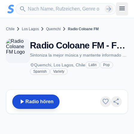
Zum Hauptinhalt springen
Sender suchen
menu
search
arrow_forward
chevron_right
chevron_right
chevron_right
Chile
Los Lagos
Quemchi
Radio Coloane FM
Radio Coloane FM - FM 92.3 - Quemchi
Sintoniza la mejor música y mantente informado con Radio Coloeane FM
place
Quemchi, Los Lagos, Chile
Latin
Pop
Spanish
Variety
play_arrow
favorite
share
Radio hören