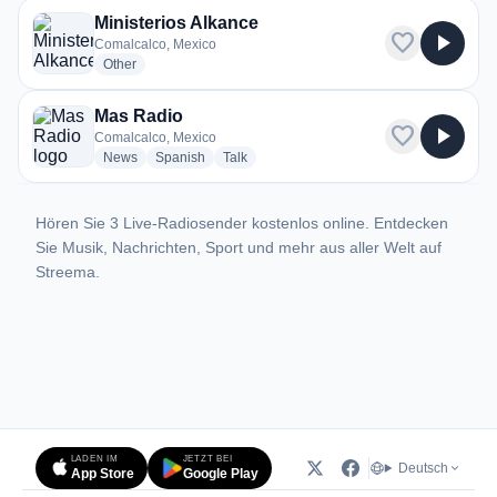
Ministerios Alkance
favorite
play_arrow
Comalcalco, Mexico
radio stations
Other
Mas Radio
favorite
play_arrow
Comalcalco, Mexico
radio stations
radio stations
radio stations
News
Spanish
Talk
Hören Sie 3 Live-Radiosender kostenlos online. Entdecken
Sie Musik, Nachrichten, Sport und mehr aus aller Welt auf
Streema.
LADEN IM
JETZT BEI
Deutsch
App Store
Google Play