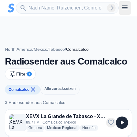
Zum Hauptinhalt springen
Sender suchen
menu
search
arrow_forward
North America
/
Mexico
/
Tabasco
/
Comalcalco
Radiosender aus Comalcalco
tune
Filter
1
close
Alle zurücksetzen
Comalcalco
3 Radiosender aus Comalcalco
3 Radiosender aus Comalcalco
XEVX La Grande de Tabasco - XHVX
favorite
play_arrow
89.7 FM · Comalcalco, Mexico
radio stations
radio stations
radio stations
Grupera
Mexican Regional
Norteña
more genres for XEVX La Grande de Tabasco - XHVX
+1
more