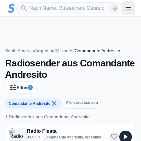
Zum Hauptinhalt springen
Sender suchen
menu
search
arrow_forward
South America
/
Argentina
/
Misiones
/
Comandante Andresito
Radiosender aus Comandante
Andresito
tune
Filter
1
close
Alle zurücksetzen
Comandante Andresito
1 Radiosender aus Comandante Andresito
1 Radiosender aus Comandante Andresito
Radio Fiesta
favorite
play_arrow
89.9 FM · Comandante Andresito, Argentina