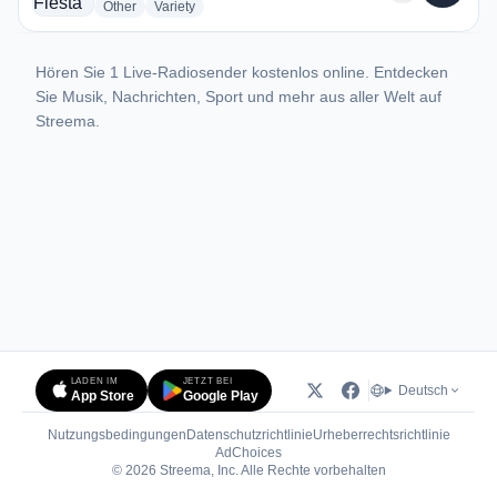
radio stations
radio stations
Other
Variety
Hören Sie 1 Live-Radiosender kostenlos online. Entdecken
Sie Musik, Nachrichten, Sport und mehr aus aller Welt auf
Streema.
LADEN IM
JETZT BEI
Deutsch
App Store
Google Play
Nutzungsbedingungen
Datenschutzrichtlinie
Urheberrechtsrichtlinie
(öffnet in neuem Tab)
AdChoices
© 2026 Streema, Inc. Alle Rechte vorbehalten