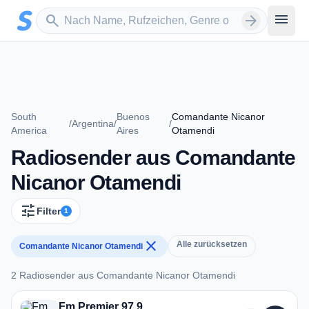
Zum Hauptinhalt springen
Sender suchen
menu
search
arrow_forward
South
Buenos
Comandante Nicanor
/
Argentina
/
/
America
Aires
Otamendi
Radiosender aus Comandante
Nicanor Otamendi
tune
Filter
1
close
Alle zurücksetzen
Comandante Nicanor Otamendi
2 Radiosender aus Comandante Nicanor Otamendi
2 Radiosender aus Comandante Nicanor Otamendi
Fm Premier 97.9