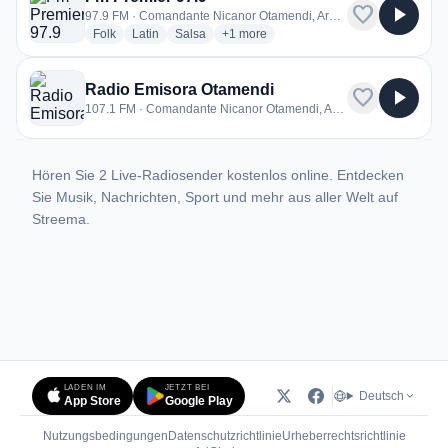
favorite
play_arrow
97.9 FM · Comandante Nicanor Otamendi, Argentina
radio stations
radio stations
radio stations
more genres for Fm Premier 97.9
Folk
Latin
Salsa
+1
more
Radio Emisora Otamendi
favorite
play_arrow
107.1 FM · Comandante Nicanor Otamendi, Argentina
Hören Sie 2 Live-Radiosender kostenlos online. Entdecken
Sie Musik, Nachrichten, Sport und mehr aus aller Welt auf
Streema.
LADEN IM
JETZT BEI
Deutsch
App Store
Google Play
Nutzungsbedingungen
Datenschutzrichtlinie
Urheberrechtsrichtlinie