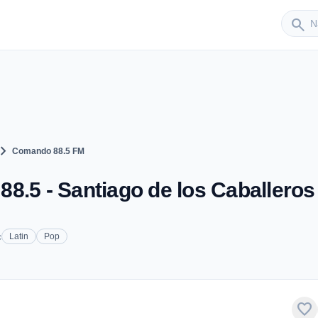
Sender
search
vron_right
Comando 88.5 FM
8.5 - Santiago de los Caballeros
c
Latin
Pop
favorite