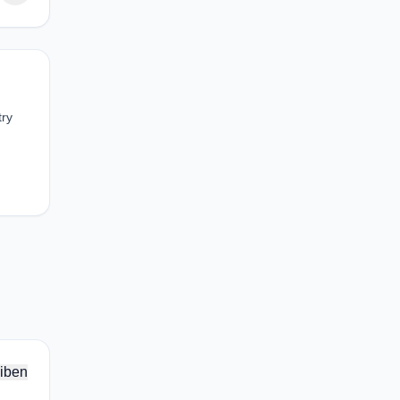
try
iben