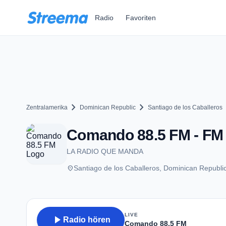
Zum Hauptinhalt springen
Radio
Favoriten
chevron_right
chevron_right
che
Zentralamerika
Dominican Republic
Santiago de los Caballeros
Comando 88.5 FM - FM 8
LA RADIO QUE MANDA
place
Santiago de los Caballeros, Dominican Republi
LIVE
play_arrow
Radio hören
Comando 88.5 FM